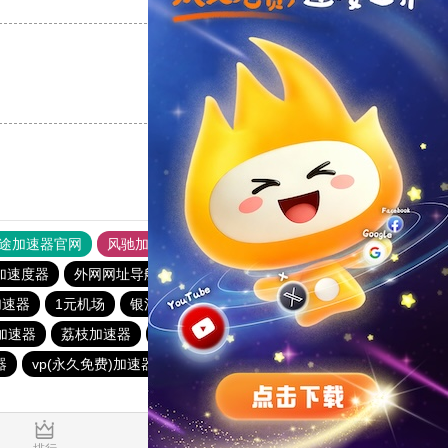
支持
[0]
反对
[0]
支持
[0]
反对
[0]
途加速器官网
风驰加速器
旋风加速器
加速度器
外网网址导航
软件中心
纵云梯加速器
1元机场
加速器
1元机场
银河加速器
银河加速器
hammer加速器
)加速器
荔枝加速器
蜜蜂加速器
anyconnect
暴雪加速器
器
vp(永久免费)加速器
青柠加速器
veee加速器