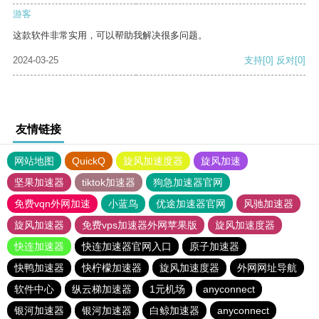
游客
这款软件非常实用，可以帮助我解决很多问题。
2024-03-25
支持
[0]
反对
[0]
友情链接
网站地图
QuickQ
旋风加速度器
旋风加速
坚果加速器
tiktok加速器
狗急加速器官网
免费vqn外网加速
小蓝鸟
优途加速器官网
风驰加速器
旋风加速器
免费vps加速器外网苹果版
旋风加速度器
快连加速器
快连加速器官网入口
原子加速器
快鸭加速器
快柠檬加速器
旋风加速度器
外网网址导航
软件中心
纵云梯加速器
1元机场
anyconnect
银河加速器
银河加速器
白鲸加速器
anyconnect