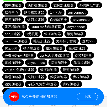
快鸭加速器
快柠檬加速器
旋风加速度器
外网网址导航
软件中心
纵云梯加速器
1元机场
anyconnect
银河加速器
银河加速器
白鲸加速器
anyconnect
番石榴加速器
ikuuu.me加速器官网
anyconnect
abc加速器
1元机场
银河加速器
银河加速器
hammer加速器
哇哇加速器
海外梯子官网
速鹰666
优云666
橘子加速器
银河加速器
银河加速器
免费海外pvn加速器
vp(永久免费)加速器
荔枝加速器
蜜蜂加速器
anyconnect
暴雪加速器
暴雪加速器
vp(永久免费)加速器
银河加速器
银河加速器
暴雪加速器
银河加速器
蚂蚁加速器
青柠加速器
银河加速器
vp(永久免费)加速器
青柠加速器
veee加速器
银河加速器
永久免费使用的加速器
下载
2.000174s
首页
安卓
苹果
排行
推荐