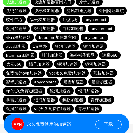
快连加速器
快连加速器官网入口
原子加速器
快鸭加速器
快柠檬加速器
旋风加速度器
外网网址导航
软件中心
纵云梯加速器
1元机场
anyconnect
银河加速器
银河加速器
白鲸加速器
anyconnect
番石榴加速器
ikuuu.me加速器官网
anyconnect
abc加速器
1元机场
银河加速器
银河加速器
hammer加速器
哇哇加速器
海外梯子官网
速鹰666
优云666
橘子加速器
银河加速器
银河加速器
免费海外pvn加速器
vp(永久免费)加速器
荔枝加速器
蜜蜂加速器
anyconnect
暴雪加速器
暴雪加速器
vp(永久免费)加速器
银河加速器
银河加速器
暴雪加速器
银河加速器
蚂蚁加速器
青柠加速器
银河加速器
vp(永久免费)加速器
青柠加速器
veee加速器
银河加速器
永久免费使用的加速器
下载