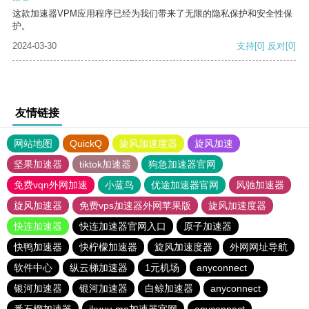
这款加速器VPM应用程序已经为我们带来了无限的隐私保护和安全性保
护。
2024-03-30
支持
[0]
反对
[0]
友情链接
网站地图
QuickQ
旋风加速度器
旋风加速
坚果加速器
tiktok加速器
狗急加速器官网
免费vqn外网加速
小蓝鸟
优途加速器官网
风驰加速器
旋风加速器
免费vps加速器外网苹果版
旋风加速度器
快连加速器
快连加速器官网入口
原子加速器
快鸭加速器
快柠檬加速器
旋风加速度器
外网网址导航
软件中心
纵云梯加速器
1元机场
anyconnect
银河加速器
银河加速器
白鲸加速器
anyconnect