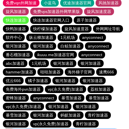
免费vqn外网加速
小蓝鸟
优途加速器官网
风驰加速器
旋风加速器
免费vps加速器外网苹果版
旋风加速度器
快连加速器
快连加速器官网入口
原子加速器
快鸭加速器
快柠檬加速器
旋风加速度器
外网网址导航
软件中心
纵云梯加速器
1元机场
anyconnect
银河加速器
银河加速器
白鲸加速器
anyconnect
番石榴加速器
ikuuu.me加速器官网
anyconnect
abc加速器
1元机场
银河加速器
银河加速器
hammer加速器
哇哇加速器
海外梯子官网
速鹰666
优云666
橘子加速器
银河加速器
银河加速器
免费海外pvn加速器
vp(永久免费)加速器
荔枝加速器
蜜蜂加速器
anyconnect
暴雪加速器
暴雪加速器
vp(永久免费)加速器
银河加速器
银河加速器
暴雪加速器
银河加速器
蚂蚁加速器
青柠加速器
银河加速器
vp(永久免费)加速器
青柠加速器