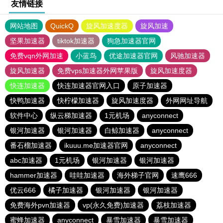
友情链接
网站地图
QuickQ
旋风加速度器
旋风加速
坚果加速器
tiktok加速器
狗急加速器官网
免费vqn外网加速
小蓝鸟
优途加速器官网
风驰加速器
旋风加速器
免费vps加速器外网苹果版
旋风加速度器
快连加速器
快连加速器官网入口
原子加速器
快鸭加速器
快柠檬加速器
旋风加速度器
外网网址导航
软件中心
纵云梯加速器
1元机场
anyconnect
银河加速器
银河加速器
白鲸加速器
anyconnect
番石榴加速器
ikuuu.me加速器官网
anyconnect
abc加速器
1元机场
银河加速器
银河加速器
hammer加速器
哇哇加速器
海外梯子官网
速鹰666
优云666
橘子加速器
银河加速器
银河加速器
免费海外pvn加速器
vp(永久免费)加速器
荔枝加速器
蜜蜂加速器
anyconnect
暴雪加速器
暴雪加速器