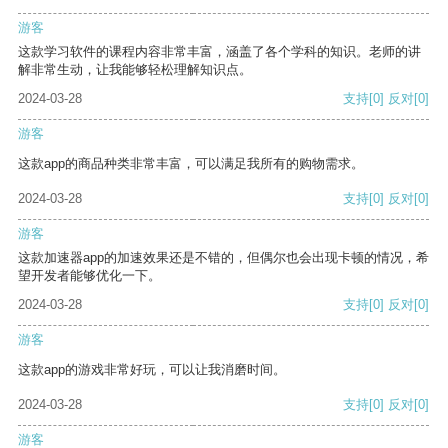
游客
这款学习软件的课程内容非常丰富，涵盖了各个学科的知识。老师的讲
解非常生动，让我能够轻松理解知识点。
2024-03-28
支持
[0]
反对
[0]
游客
这款app的商品种类非常丰富，可以满足我所有的购物需求。
2024-03-28
支持
[0]
反对
[0]
游客
这款加速器app的加速效果还是不错的，但偶尔也会出现卡顿的情况，希
望开发者能够优化一下。
2024-03-28
支持
[0]
反对
[0]
游客
这款app的游戏非常好玩，可以让我消磨时间。
2024-03-28
支持
[0]
反对
[0]
游客