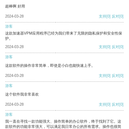
超棒啊 好用
2024-03-28
支持
[0]
反对
[0]
游客
这款加速器VPM应用程序已经为我们带来了无限的隐私保护和安全性保
护。
2024-03-28
支持
[0]
反对
[0]
游客
这款软件的操作非常简单，即使是小白也能快速上手。
2024-03-28
支持
[0]
反对
[0]
游客
这个软件我非常喜欢
2024-03-28
支持
[0]
反对
[0]
游客
我一直在寻找一款功能强大、操作简单的办公软件，终于找到了它。这
款软件的功能非常强大，可以满足我日常办公的所有需求。操作也很简