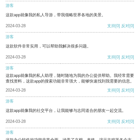
游客
这款app就像我的私人导游，带我领略世界各地的美景。
2024-03-28
支持
[0]
反对
[0]
游客
这款软件非常实用，可以帮助我解决很多问题。
2024-03-28
支持
[0]
反对
[0]
游客
这款app就像我的私人助理，随时随地为我的办公提供帮助。我经常需要
查找资料，这款app的搜索功能非常强大，能够快速找到我需要的信息。
2024-03-28
支持
[0]
反对
[0]
游客
这款app就像我的社交平台，让我能够与志同道合的朋友一起交流。
2024-03-28
支持
[0]
反对
[0]
游客
这款办公软件的功能非常全面，涵盖了文档、表格、演示文稿等各个方